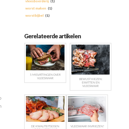
vleesboerderij
(1)
worst maken
(1)
worstbijbel
(1)
Gerelateerde artikelen
5 MISVATTINGEN OVER
VLEESWAAR
BEWUST KIEZEN:
EIWITTEN EN
VLEESWAAR
p
n
DE KWALITEITSEISEN
VLEESWAAR INVRIEZEN?