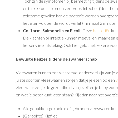
Toch zijn de symptomen bij besmetting tijdens de zwang
en flinke koorts komen veel voor. Infectie tijdens he
zeldzame gevallen kan de bacterie worden overgedrag
het eten voldoende wordt verhit (minimaal 2 minuten
Coliform, Salmonella en E.coli
: Deze
bacteriën
kun
De klachten bij infectie kunnen meevallen, maar een en
hersenvliesontsteking. Ook hier geldt het zekere vo
Bewuste keuzes tijdens de zwangerschap
Vleeswaren kunnen een waardevol onderdeel zijn van je 
juiste soorten vleeswaar en zorgen dat je je eten op een
v
vleeswaar zet je de gezondheid van jezelf en je baby voor
en wat je beter kunt laten staan? Kijk dan naar het overzic
Alle gebakken, gekookte of gebraden vleeswaren kun j
(Gerookte) Kipfilet