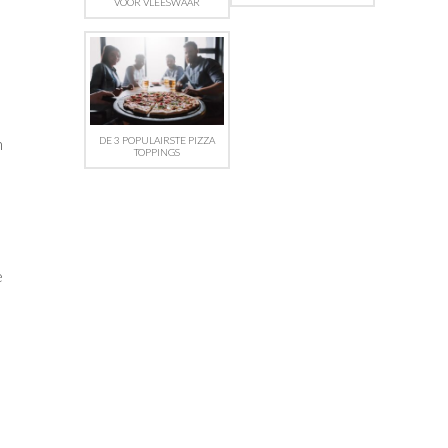
VOOR VLEESWAAR
n
DE 3 POPULAIRSTE PIZZA
TOPPINGS
e