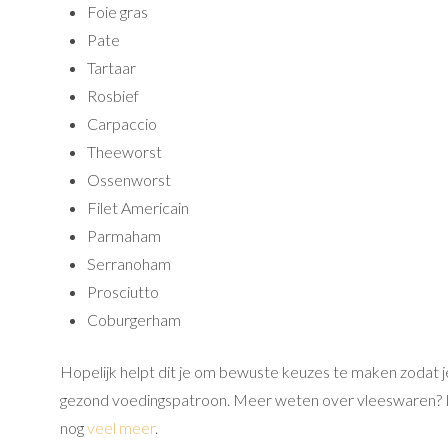
Foie gras
Pate
Tartaar
Rosbief
Carpaccio
Theeworst
Ossenworst
Filet Americain
Parmaham
Serranoham
Prosciutto
Coburgerham
Hopelijk helpt dit je om bewuste keuzes te maken zodat j
gezond voedingspatroon. Meer weten over vleeswaren? 
nog
veel meer
.