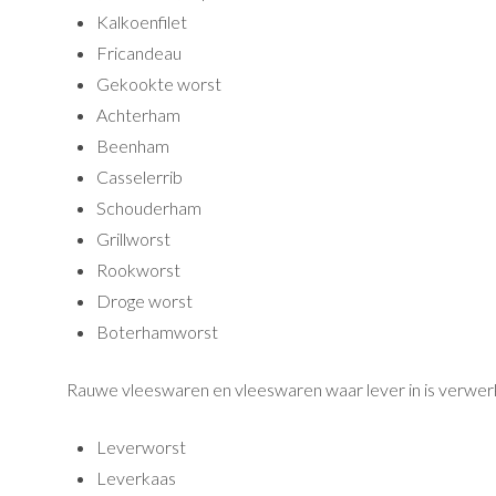
Kalkoenfilet
Fricandeau
Gekookte worst
Achterham
Beenham
Casselerrib
Schouderham
Grillworst
Rookworst
Droge worst
Boterhamworst
Rauwe vleeswaren en vleeswaren waar lever in is verwer
Leverworst
Leverkaas