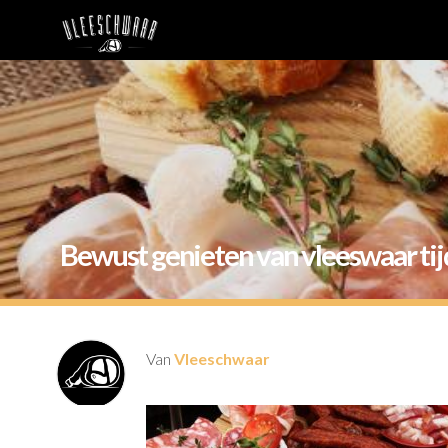
Bewust genieten van vleeswaar ti
Van
Vleeschwaar