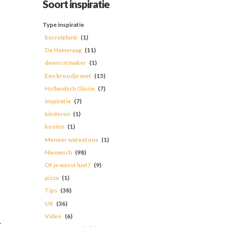
Soort inspiratie
Type inspiratie
borrelplank
(1)
De Hamvraag
(11)
deworstmaker
(1)
Een broodje met
(15)
Hollandsch Glorie
(7)
inspiratie
(7)
kinderen
(1)
koeien
(1)
Meneer wateetons
(1)
Nieuwsch
(98)
Of je worst lust?
(9)
pizza
(1)
Tips
(38)
Uit
(36)
Video
(6)
.