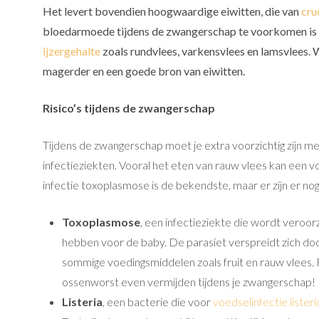
Het levert bovendien hoogwaardige eiwitten, die van
cru
bloedarmoede tijdens de zwangerschap te voorkomen is 
ijzergehalte
zoals rundvlees, varkensvlees en lamsvlees. W
magerder en een goede bron van eiwitten.
Risico’s tijdens de zwangerschap
Tijdens de zwangerschap moet je extra voorzichtig zijn 
infectieziekten. Vooral het eten van rauw vlees kan een vo
infectie toxoplasmose is de bekendste, maar er zijn er nog
Toxoplasmose
, een infectieziekte die wordt veroo
hebben voor de baby. De parasiet verspreidt zich doo
sommige voedingsmiddelen zoals fruit en rauw vlees. 
ossenworst even vermijden tijdens je zwangerschap!
Listeria
, een bacterie die voor
voedselinfectie lister