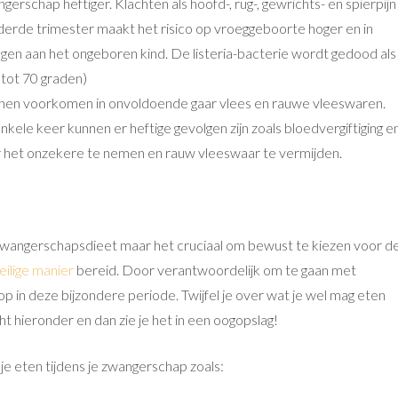
erschap heftiger. Klachten als hoofd-, rug-, gewrichts- en spierpijn
t derde trimester maakt het risico op vroeggeboorte hoger en in
en aan het ongeboren kind. De listeria-bacterie wordt gedood als
 tot 70 graden)
nen voorkomen in onvoldoende gaar vlees en rauwe vleeswaren.
kele keer kunnen er heftige gevolgen zijn zoals bloedvergiftiging e
or het onzekere te nemen en rauw vleeswaar te vermijden.
zwangerschapsdieet maar het cruciaal om bewust te kiezen voor d
eilige manier
bereid. Door verantwoordelijk om te gaan met
op in deze bijzondere periode. Twijfel je over wat je wel mag eten
ht hieronder en dan zie je het in een oogopslag!
e eten tijdens je zwangerschap zoals: