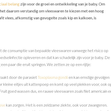
ciaal belang
zijn voor de groei en ontwikkeling van je baby. Om
het daarom verstandig om vleeswaren te kiezen met een hoog
it vlees, afkomstig van gevogelte zoals kip en kalkoen, is
met de consumptie van bepaalde vleeswaren vanwege het risico op
edselinfectie opleveren en dat kan schadelijk zijn voor je baby. De
 een paar die eruit springen. We zetten ze op een rijtje:
rzaakt door de parasiet
Toxoplasma gondii
en kan ernstige gevolgen
r kleine eitjes uit kattenpoep en komt op veel plekken voor, ook o
Fruit goed wassen dus, en rauwe vleeswaren zoals filet americain e
iose
kan zorgen. Het is een zeldzame ziekte, ook voor zwangeren.