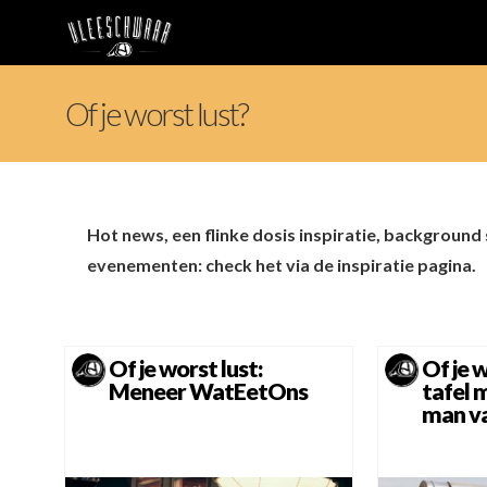
Of je worst lust?
Hot news, een flinke dosis inspiratie, background
evenementen: check het via de inspiratie pagina.
Of je worst lust:
Of je 
Meneer WatEetOns
tafel 
man v