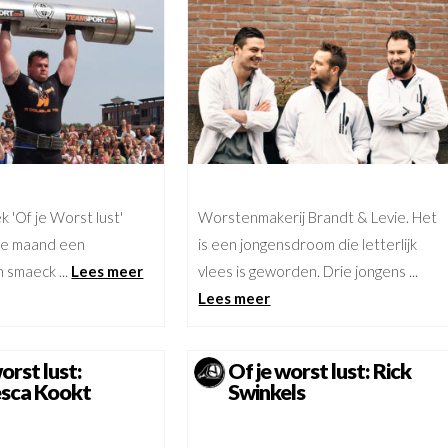
k 'Of je Worst lust'
Worstenmakerij Brandt & Levie. Het
ke maand een
is een jongensdroom die letterlijk
n smaeck ...
Lees meer
vlees is geworden. Drie jongens ...
Lees meer
orst lust:
Of je worst lust: Rick
esca Kookt
Swinkels