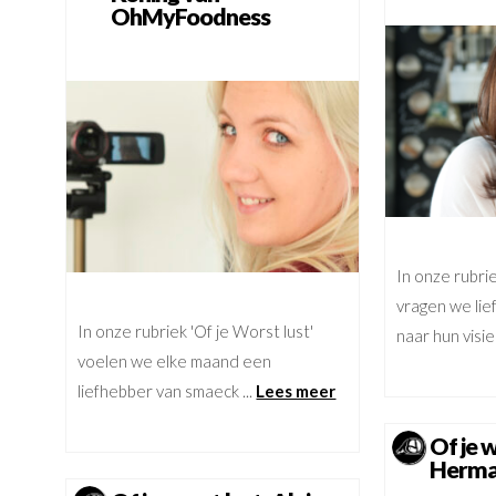
OhMyFoodness
In onze rubrie
vragen we li
In onze rubriek 'Of je Worst lust'
naar hun visie 
voelen we elke maand een
liefhebber van smaeck ...
Lees meer
Of je 
Herm