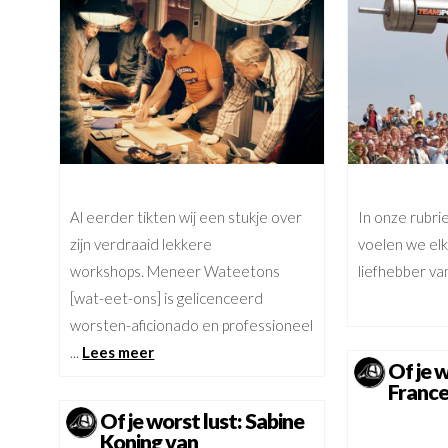
Al eerder tikten wij een stukje over
In onze rubrie
zijn verdraaid lekkere
voelen we el
workshops. Meneer Wateetons
liefhebber va
[wat-eet-ons] is gelicenceerd
worsten-aficionado en professioneel
...
Lees meer
Of je w
Franc
Of je worst lust: Sabine
Koning van