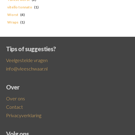
vitello tonnato
(1)
Worst
(4)
Wraps
(1)
Tips of suggesties?
Veelgestelde vragen
info@vleeschwaar.nl
Over
Over ons
Contact
Privacyverklaring
Volg ons