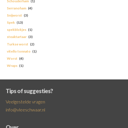
Schouderham
(1)
Serranoham
(4)
Snijworst
(3)
Spek
(13)
spekblokjes
(1)
steaktartaar
(3)
Turkse worst
(2)
vitello tonnato
(1)
Worst
(4)
Wraps
(1)
Tips of suggesties?
Veelgestelde vragen
info@vleeschwaar.nl
Over