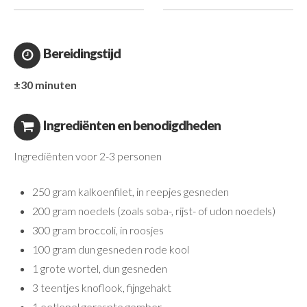
Bereidingstijd
±30 minuten
Ingrediënten en benodigdheden
Ingrediënten voor 2-3 personen
250 gram kalkoenfilet, in reepjes gesneden
200 gram noedels (zoals soba-, rijst- of udon noedels)
300 gram broccoli, in roosjes
100 gram dun gesneden rode kool
1 grote wortel, dun gesneden
3 teentjes knoflook, fijngehakt
1 eetlepel geraspte gember