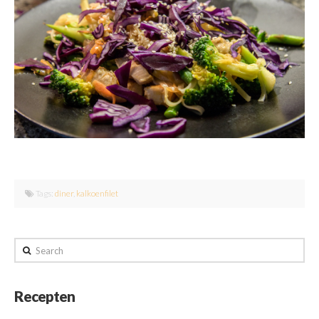
Tags:
diner
,
kalkoenfilet
Search
Recepten