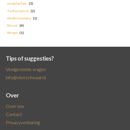
steaktartaar
(3)
Turkse worst
(2)
vitello tonnato
(1)
Worst
(4)
Wraps
(1)
Tips of suggesties?
Veelgestelde vragen
info@vleeschwaar.nl
Over
Over ons
Contact
Privacyverklaring