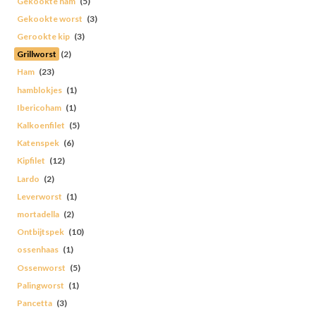
Gekookte ham
(5)
Gekookte worst
(3)
Gerookte kip
(3)
Grillworst
(2)
Ham
(23)
hamblokjes
(1)
Ibericoham
(1)
Kalkoenfilet
(5)
Katenspek
(6)
Kipfilet
(12)
Lardo
(2)
Leverworst
(1)
mortadella
(2)
Ontbijtspek
(10)
ossenhaas
(1)
Ossenworst
(5)
Palingworst
(1)
Pancetta
(3)