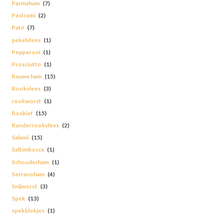
Parmaham
(7)
Pastrami
(2)
Paté
(7)
pekelvlees
(1)
Pepperoni
(1)
Prosciutto
(1)
Rauwe ham
(15)
Rookvlees
(3)
rookworst
(1)
Rosbief
(15)
Runderrookvlees
(2)
Salami
(15)
Saltimbocca
(1)
Schouderham
(1)
Serranoham
(4)
Snijworst
(3)
Spek
(13)
spekblokjes
(1)