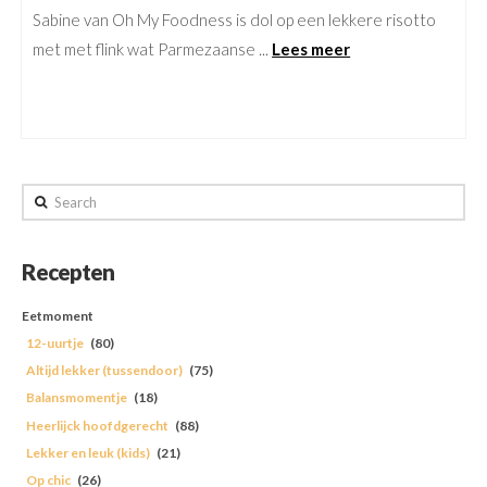
Sabine van Oh My Foodness is dol op een lekkere risotto
met met flink wat Parmezaanse ...
Lees meer
Search
Recepten
Eetmoment
12-uurtje
(80)
Altijd lekker (tussendoor)
(75)
Balansmomentje
(18)
Heerlijck hoofdgerecht
(88)
Lekker en leuk (kids)
(21)
Op chic
(26)