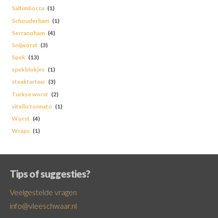
Saltimbocca
(1)
Schouderham
(1)
Serranoham
(4)
Snijworst
(3)
Spek
(13)
spekblokjes
(1)
steaktartaar
(3)
Turkse worst
(2)
vitello tonnato
(1)
Worst
(4)
Wraps
(1)
Tips of suggesties?
Veelgestelde vragen
info@vleeschwaar.nl