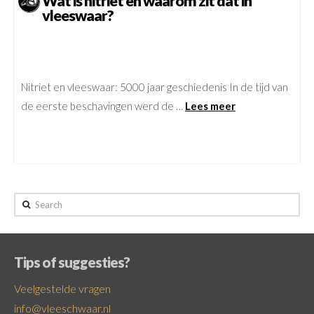
Wat is nitriet en waarom zit dat in
vleeswaar?
Nitriet en vleeswaar: 5000 jaar geschiedenis In de tijd van
de eerste beschavingen werd de …
Lees meer
Search
Tips of suggesties?
Veelgestelde vragen
info@vleeschwaar.nl