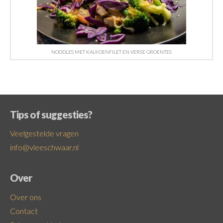
NOODLES MET KALKOENFILET EN VERSE GROENTES
Tips of suggesties?
Veelgestelde vragen
info@vleeschwaar.nl
Over
Over ons
Contact