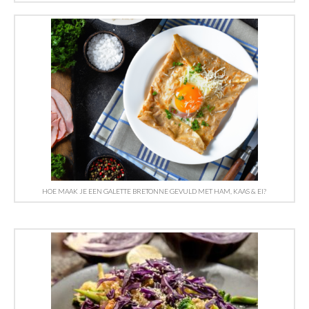
HOE MAAK JE EEN GALETTE BRETONNE GEVULD MET HAM, KAAS & EI?