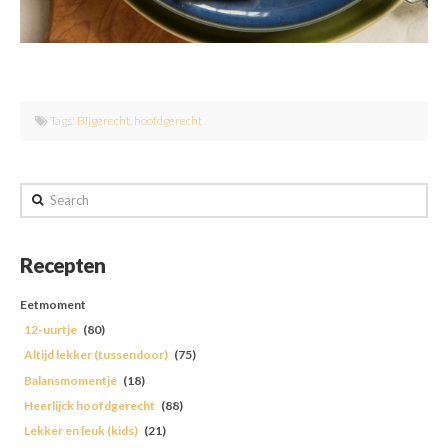
Tags:
Bijgerecht
,
hoofdgerecht
Search
Recepten
Eetmoment
12-uurtje
(80)
Altijd lekker (tussendoor)
(75)
Balansmomentje
(18)
Heerlijck hoofdgerecht
(88)
Lekker en leuk (kids)
(21)