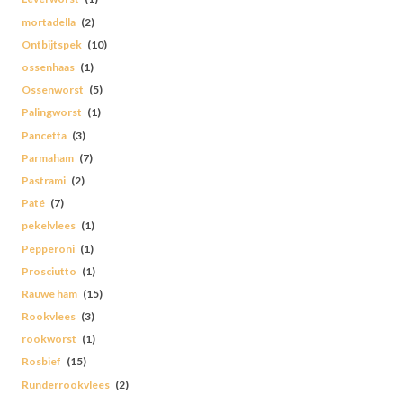
mortadella
(2)
Ontbijtspek
(10)
ossenhaas
(1)
Ossenworst
(5)
Palingworst
(1)
Pancetta
(3)
Parmaham
(7)
Pastrami
(2)
Paté
(7)
pekelvlees
(1)
Pepperoni
(1)
Prosciutto
(1)
Rauwe ham
(15)
Rookvlees
(3)
rookworst
(1)
Rosbief
(15)
Runderrookvlees
(2)