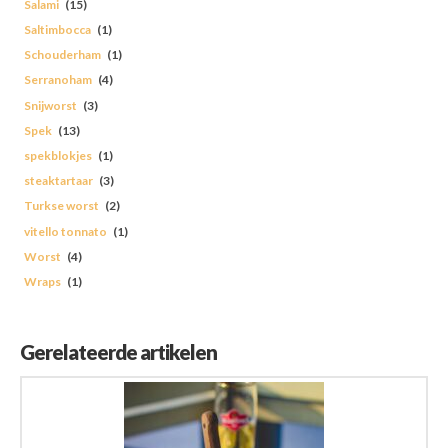
Salami
(15)
Saltimbocca
(1)
Schouderham
(1)
Serranoham
(4)
Snijworst
(3)
Spek
(13)
spekblokjes
(1)
steaktartaar
(3)
Turkse worst
(2)
vitello tonnato
(1)
Worst
(4)
Wraps
(1)
Gerelateerde artikelen