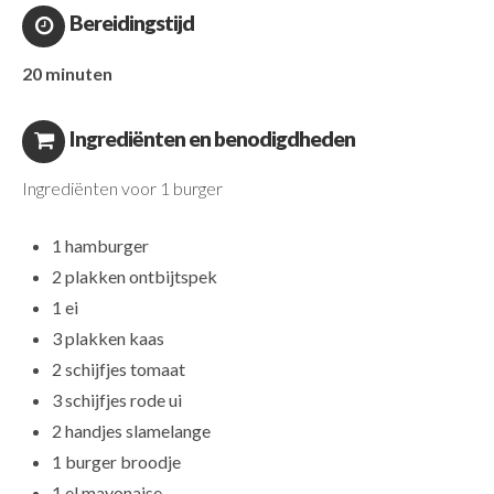
Bereidingstijd
20 minuten
Ingrediënten en benodigdheden
Ingrediënten voor 1 burger
1 hamburger
2 plakken ontbijtspek
1 ei
3 plakken kaas
2 schijfjes tomaat
3 schijfjes rode ui
2 handjes slamelange
1 burger broodje
1 el mayonaise