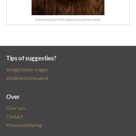
POMPOENSOEP MET GEBAKKEN ONTBIJTSPEK
Tips of suggesties?
Veelgestelde vragen
info@vleeschwaar.nl
Over
Over ons
Contact
Privacyverklaring