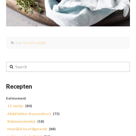
Tags:
brunch
,
ontbijt
Search
Recepten
Eetmoment
12-uurtje
(80)
Altijd lekker (tussendoor)
(75)
Balansmomentje
(18)
Heerlijck hoofdgerecht
(88)