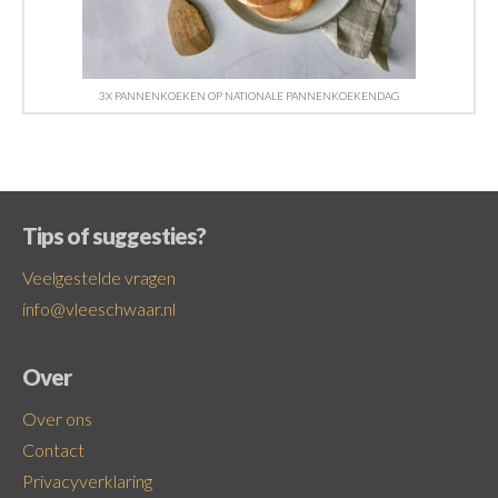
3X PANNENKOEKEN OP NATIONALE PANNENKOEKENDAG
Tips of suggesties?
Veelgestelde vragen
info@vleeschwaar.nl
Over
Over ons
Contact
Privacyverklaring