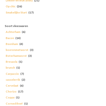
Lekker en leuk (kids)
(21)
Op chic
(26)
Smakelijke Start
(17)
Soort vleeswaren
Achterham
(6)
Bacon
(14)
Beenham
(4)
boerenmetworst
(3)
Boterhamworst
(3)
Bresaola
(1)
brunch
(1)
Carpaccio
(7)
casselerrib
(2)
Cervelaat
(6)
Chorizo
(17)
Coppa
(1)
Corned Beef
(1)