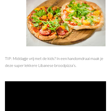
TIP: Middagje vrij met de kids? In een handomdraai maak je
deze super lekkere Libanese broodpizza’s.