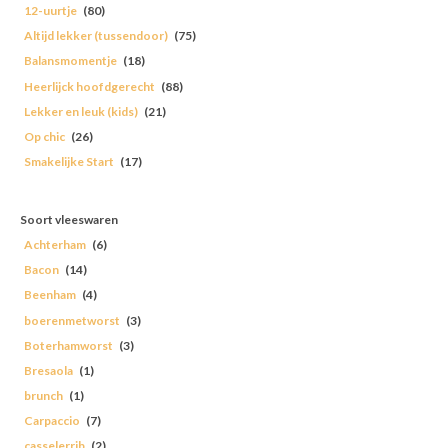
12-uurtje
(80)
Altijd lekker (tussendoor)
(75)
Balansmomentje
(18)
Heerlijck hoofdgerecht
(88)
Lekker en leuk (kids)
(21)
Op chic
(26)
Smakelijke Start
(17)
Soort vleeswaren
Achterham
(6)
Bacon
(14)
Beenham
(4)
boerenmetworst
(3)
Boterhamworst
(3)
Bresaola
(1)
brunch
(1)
Carpaccio
(7)
casselerrib
(2)