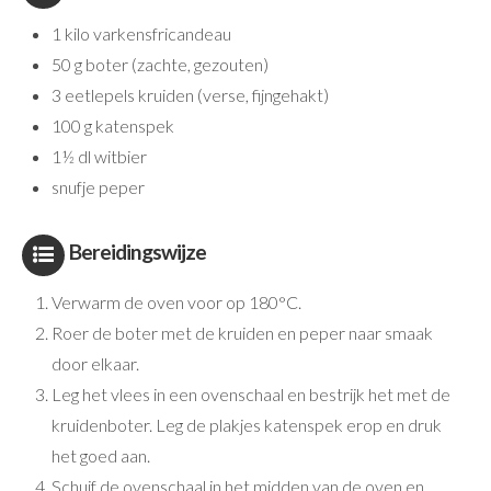
1 kilo varkensfricandeau
50 g boter (zachte, gezouten)
3 eetlepels kruiden (verse, fijngehakt)
100 g katenspek
1½ dl witbier
snufje peper
Bereidingswijze
Verwarm de oven voor op 180°C.
Roer de boter met de kruiden en peper naar smaak
door elkaar.
Leg het vlees in een ovenschaal en bestrijk het met de
kruidenboter. Leg de plakjes katenspek erop en druk
het goed aan.
Schuif de ovenschaal in het midden van de oven en