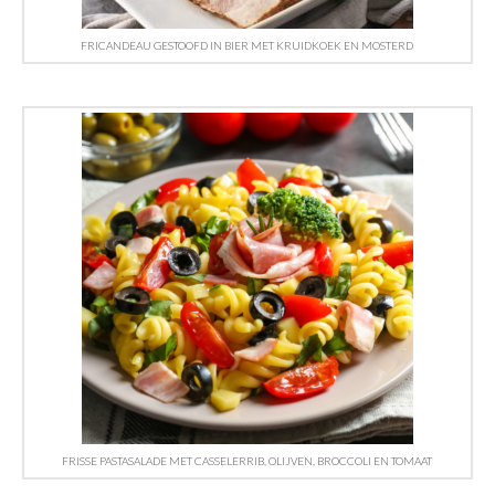
FRICANDEAU GESTOOFD IN BIER MET KRUIDKOEK EN MOSTERD
FRISSE PASTASALADE MET CASSELERRIB, OLIJVEN, BROCCOLI EN TOMAAT