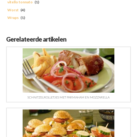
vitello tonnato
(1)
Worst
(4)
Wraps
(1)
Gerelateerde artikelen
SCHNITZELROLLETJES MET PARMAHAM EN MOZZARELLA