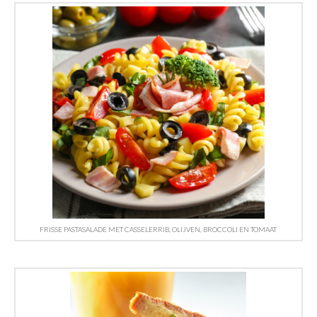
FRISSE PASTASALADE MET CASSELERRIB, OLIJVEN, BROCCOLI EN TOMAAT