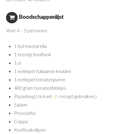
Boodschappenlijst
Voor 4 – 5 personen
1 bol mozzarella
1 teentje knoflook
1 ui
1 eetlepel Italiaanse kruiden
1 eetlepel tomatenpuree
400 gram tomatenblokjes
Pizzadeeg (Je kunt
dit
recept gebruiken.)
Salami
Prosciutto
Coppa
Knoflookolijven