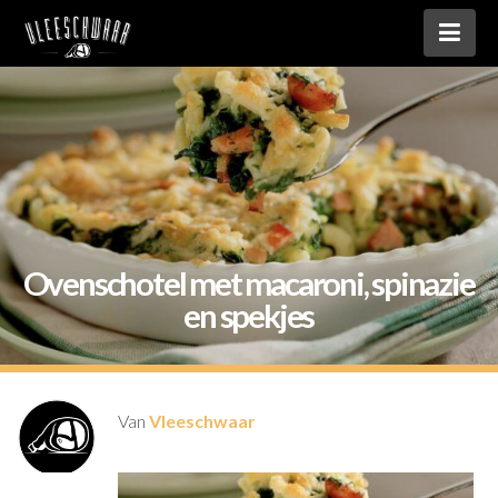
Nav
Ovenschotel met macaroni, spinazie
en spekjes
Van
Vleeschwaar