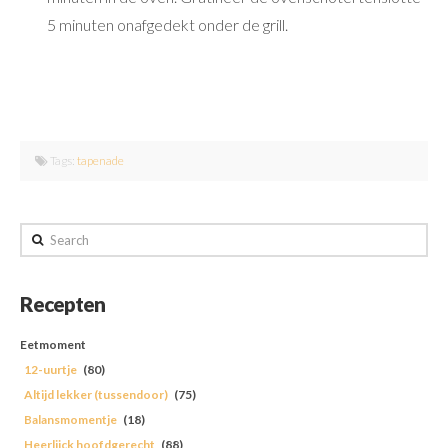
5 minuten onafgedekt onder de grill.
Tags:
tapenade
Search
Recepten
Eetmoment
12-uurtje
(80)
Altijd lekker (tussendoor)
(75)
Balansmomentje
(18)
Heerlijck hoofdgerecht
(88)