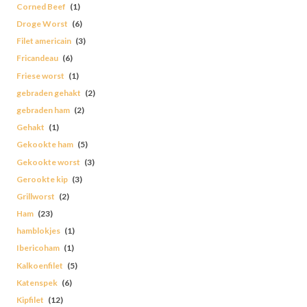
Corned Beef
(1)
Droge Worst
(6)
Filet americain
(3)
Fricandeau
(6)
Friese worst
(1)
gebraden gehakt
(2)
gebraden ham
(2)
Gehakt
(1)
Gekookte ham
(5)
Gekookte worst
(3)
Gerookte kip
(3)
Grillworst
(2)
Ham
(23)
hamblokjes
(1)
Ibericoham
(1)
Kalkoenfilet
(5)
Katenspek
(6)
Kipfilet
(12)