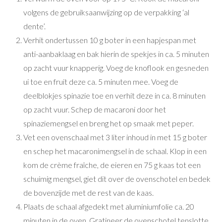
volgens de gebruiksaanwijzing op de verpakking ‘al
dente’.
Verhit ondertussen 10 g boter in een hapjespan met
anti-aanbaklaag en bak hierin de spekjes in ca. 5 minuten
op zacht vuur knapperig. Voeg de knoflook en gesneden
ui toe en fruit deze ca. 5 minuten mee. Voeg de
deelblokjes spinazie toe en verhit deze in ca. 8 minuten
op zacht vuur. Schep de macaroni door het
spinaziemengsel en breng het op smaak met peper.
Vet een ovenschaal met 3 liter inhoud in met 15 g boter
en schep het macaronimengsel in de schaal. Klop in een
kom de crème fraîche, de eieren en 75 g kaas tot een
schuimig mengsel, giet dit over de ovenschotel en bedek
de bovenzijde met de rest van de kaas.
Plaats de schaal afgedekt met aluminiumfolie ca. 20
minuten in de oven. Gratineer de ovenschotel tenslotte