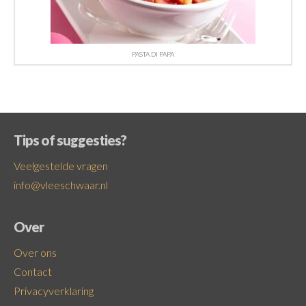
PASTA DI PAPA
Tips of suggesties?
Veelgestelde vragen
info@vleeschwaar.nl
Over
Over ons
Contact
Privacyverklaring