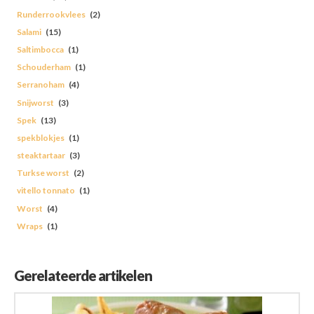
Runderrookvlees
(2)
Salami
(15)
Saltimbocca
(1)
Schouderham
(1)
Serranoham
(4)
Snijworst
(3)
Spek
(13)
spekblokjes
(1)
steaktartaar
(3)
Turkse worst
(2)
vitello tonnato
(1)
Worst
(4)
Wraps
(1)
Gerelateerde artikelen