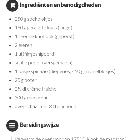
Ingrediënten en benodigdheden
250 g spekblokjes
150 g geraspte kaas (jonge)
1 teentje knoflook (geperst)
2 eieren
1 ui (fijngesnipperd)
snufje peper (versgemalen)
1 pakje spinazie (diepvries, 450 g, in deelblokjes)
25 g boter
2½ dl crème fraîche
300 g macaroni
ovenschaal met 3 liter inhoud
Bereidingswijze
Verwarm de oven voor op 175°C. Kook de macaroni