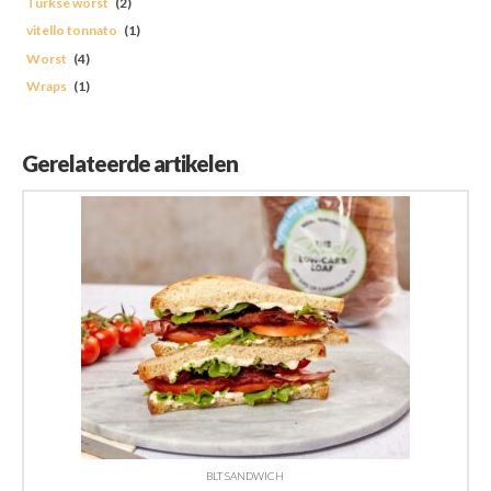
Turkse worst
(2)
vitello tonnato
(1)
Worst
(4)
Wraps
(1)
Gerelateerde artikelen
BLT SANDWICH