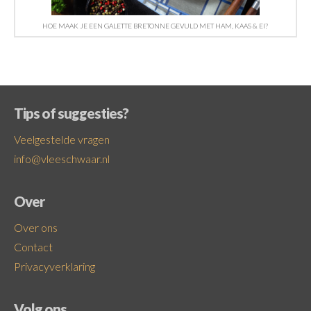
HOE MAAK JE EEN GALETTE BRETONNE GEVULD MET HAM, KAAS & EI?
Tips of suggesties?
Veelgestelde vragen
info@vleeschwaar.nl
Over
Over ons
Contact
Privacyverklaring
Volg ons