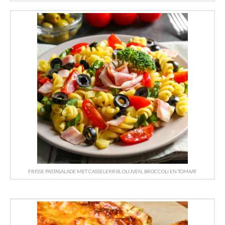
FRISSE PASTASALADE MET CASSELERRIB, OLIJVEN, BROCCOLI EN TOMAAT