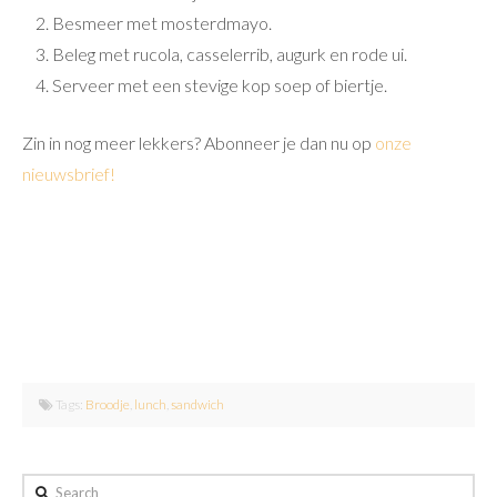
Besmeer met mosterdmayo.
Beleg met rucola, casselerrib, augurk en rode ui.
Serveer met een stevige kop soep of biertje.
Zin in nog meer lekkers? Abonneer je dan nu op
onze
nieuwsbrief!
Tags:
Broodje
,
lunch
,
sandwich
Search